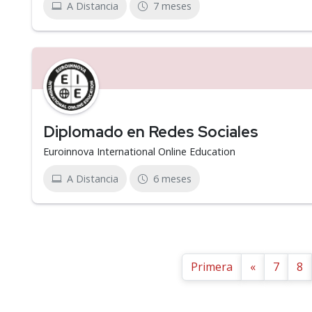
A Distancia
7 meses
Diplomado en Redes Sociales
Euroinnova International Online Education
A Distancia
6 meses
Primera
«
7
8