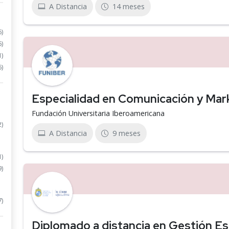
A Distancia
14 meses
6)
6)
1)
6)
Especialidad en Comunicación y Mark
Fundación Universitaria Iberoamericana
2)
A Distancia
9 meses
1)
9)
7)
Diplomado a distancia en Gestión Es