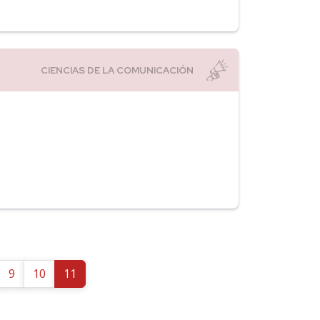
9
10
11