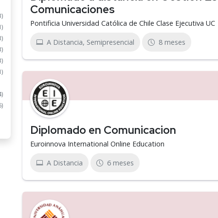
Comunicaciones
3)
Pontificia Universidad Católica de Chile Clase Ejecutiva UC
1)
3)
A Distancia, Semipresencial
8 meses
3)
3)
1)
4)
6)
Diplomado en Comunicacion
Euroinnova International Online Education
A Distancia
6 meses