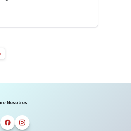
»
bre Nosotros