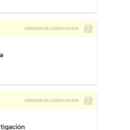
a
tigación