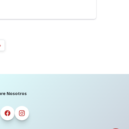
»
bre Nosotros