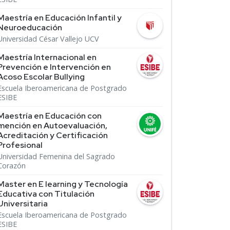
Maestría en Educación Infantil y
Neuroeducación
Universidad César Vallejo UCV
Maestría Internacional en
Prevención e Intervención en
Acoso Escolar Bullying
Escuela Iberoamericana de Postgrado
ESIBE
Maestría en Educación con
mención en Autoevaluación,
Acreditación y Certificación
Profesional
Universidad Femenina del Sagrado
Corazón
Master en E learning y Tecnología
Educativa con Titulación
Universitaria
Escuela Iberoamericana de Postgrado
ESIBE