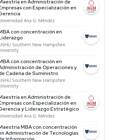
Maestría en Administración de
Empresas con Especialización en
Gerencia
Universidad Ana G. Méndez
MBA con concentración en
Liderazgo
SNHU Southern New Hampshire
University
MBA con concentración en
Administración de Operaciones y
de Cadena de Suministro
SNHU Southern New Hampshire
University
Maestría en Administración de
Empresas con Especialización en
Gerencia y Liderazgo Estratégico
Universidad Ana G. Méndez
Maestría MBA con concentración
en Administración de Tecnologías
de Información