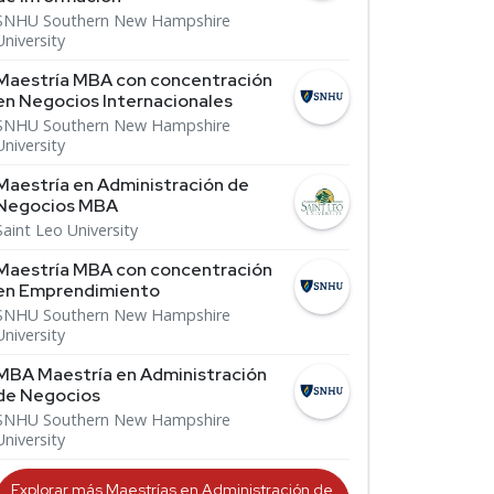
SNHU Southern New Hampshire
University
Maestría MBA con concentración
en Negocios Internacionales
SNHU Southern New Hampshire
University
Maestría en Administración de
Negocios MBA
Saint Leo University
Maestría MBA con concentración
en Emprendimiento
SNHU Southern New Hampshire
University
MBA Maestría en Administración
de Negocios
SNHU Southern New Hampshire
University
Explorar más Maestrías en Administración de