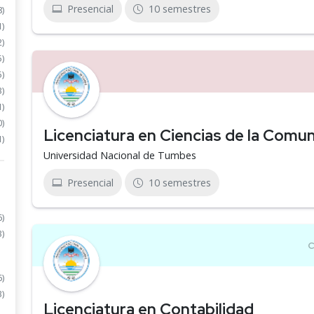
Presencial
10 semestres
8)
1)
2)
5)
5)
3)
1)
0)
Licenciatura en Ciencias de la Comu
1)
Universidad Nacional de Tumbes
Presencial
10 semestres
6)
3)
6)
3)
Licenciatura en Contabilidad