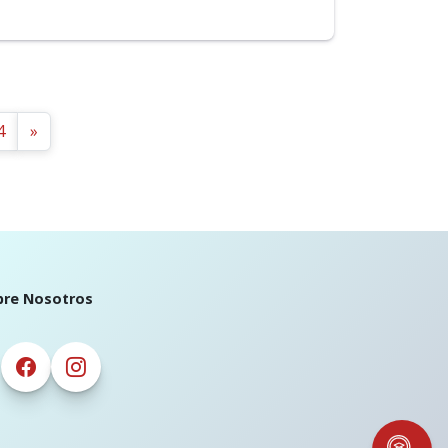
4
»
bre Nosotros