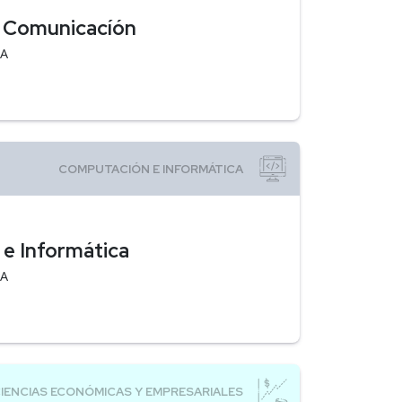
la Comunicacíón
EA
 e Informática
EA