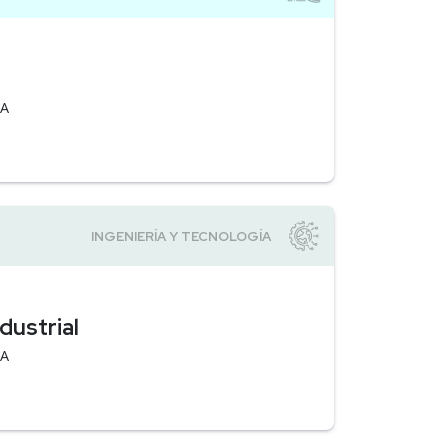
EA
dustrial
EA