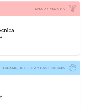
écnica
EA
EA