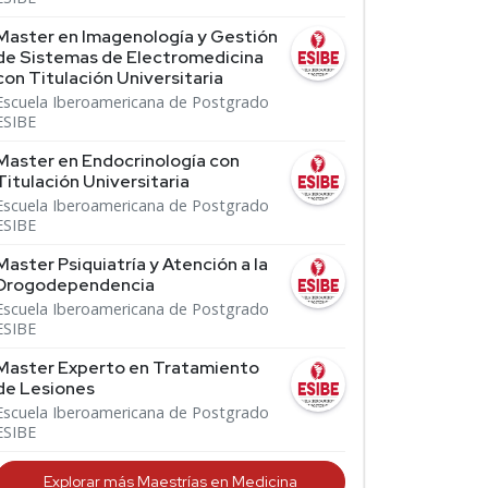
Master en Imagenología y Gestión
de Sistemas de Electromedicina
con Titulación Universitaria
Escuela Iberoamericana de Postgrado
ESIBE
Master en Endocrinología con
Titulación Universitaria
Escuela Iberoamericana de Postgrado
ESIBE
Master Psiquiatría y Atención a la
Drogodependencia
Escuela Iberoamericana de Postgrado
ESIBE
Master Experto en Tratamiento
de Lesiones
Escuela Iberoamericana de Postgrado
ESIBE
Explorar más Maestrías en Medicina