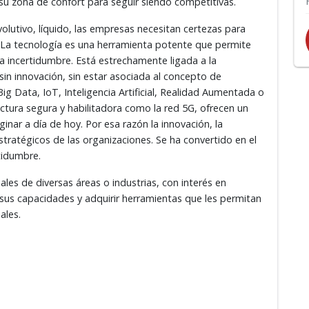
u zona de confort para seguir siendo competitivas.
olutivo, líquido, las empresas necesitan certezas para
. La tecnología es una herramienta potente que permite
í la incertidumbre. Está estrechamente ligada a la
sin innovación, sin estar asociada al concepto de
g Data, IoT, Inteligencia Artificial, Realidad Aumentada o
ctura segura y habilitadora como la red 5G, ofrecen un
ar a día de hoy. Por esa razón la innovación, la
stratégicos de las organizaciones. Se ha convertido en el
tidumbre.
ales de diversas áreas o industrias, con interés en
r sus capacidades y adquirir herramientas que les permitan
ales.