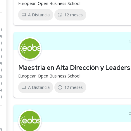
European Open Business School
A Distancia
12 meses
1)
3)
1)
1)
1)
3)
Maestría en Alta Dirección y Leader
1)
European Open Business School
2)
1)
A Distancia
12 meses
5)
1)
7)