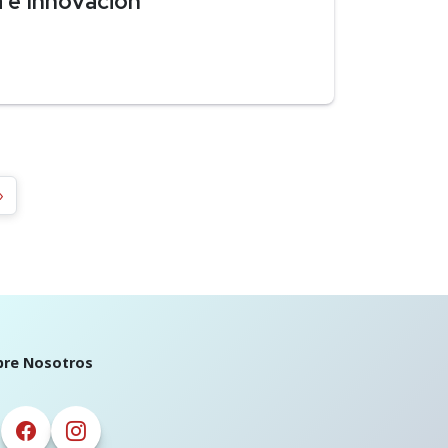
a e Innovación
»
bre Nosotros