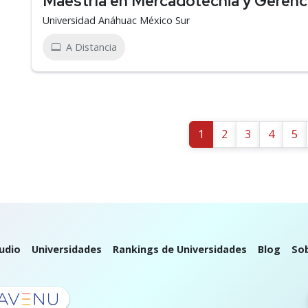
Maestría en Mercadotecnia y Gerenc
Universidad Anáhuac México Sur
A Distancia
1
2
3
4
5
udio
Universidades
Rankings de Universidades
Blog
So