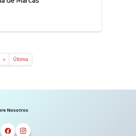
ia de Marcas
»
Última
bre Nosotros