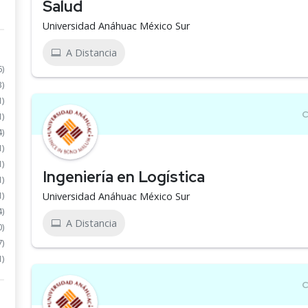
Salud
Universidad Anáhuac México Sur
A Distancia
6)
3)
1)
1)
4)
1)
1)
Ingeniería en Logística
1)
1)
Universidad Anáhuac México Sur
4)
A Distancia
0)
7)
1)