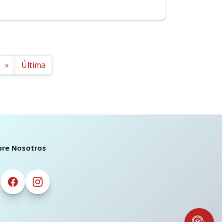
»
Última
bre Nosotros