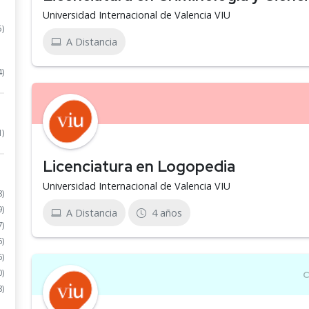
Universidad Internacional de Valencia VIU
5)
A Distancia
4)
1)
Licenciatura en Logopedia
Universidad Internacional de Valencia VIU
8)
9)
A Distancia
4 años
7)
6)
6)
0)
8)