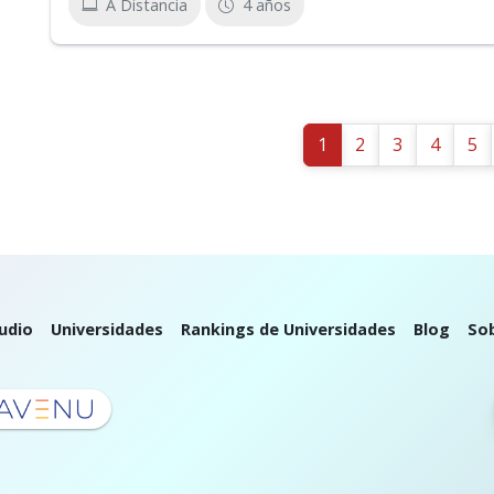
A Distancia
4 años
1
2
3
4
5
udio
Universidades
Rankings de Universidades
Blog
So