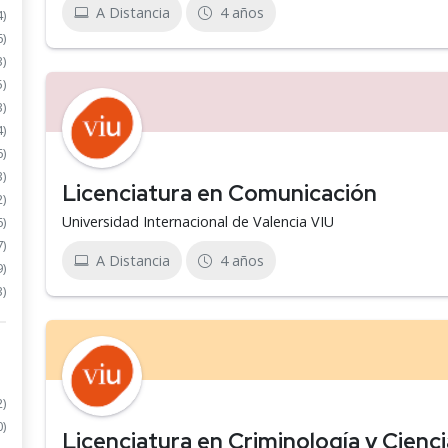
A Distancia
4 años
4)
6)
3)
5)
3)
4)
6)
3)
Licenciatura en Comunicación
2)
Universidad Internacional de Valencia VIU
6)
7)
A Distancia
4 años
9)
3)
2)
0)
Licenciatura en Criminología y Cienc