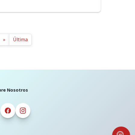
»
Última
bre Nosotros