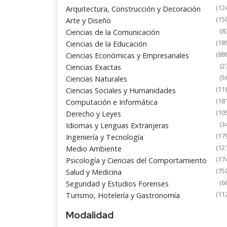
(12
Arquitectura, Construcción y Decoración
(15
Arte y Diseño
(8
Ciencias de la Comunicación
(18
Ciencias de la Educación
(88
Ciencias Económicas y Empresariales
(2
Ciencias Exactas
(5
Ciencias Naturales
(11
Ciencias Sociales y Humanidades
(18
Computación e Informática
(10
Derecho y Leyes
(3
Idiomas y Lenguas Extranjeras
(17
Ingeniería y Tecnología
(12
Medio Ambiente
(17
Psicología y Ciencias del Comportamiento
(75
Salud y Medicina
(6
Seguridad y Estudios Forenses
(11
Turismo, Hotelería y Gastronomía
Modalidad