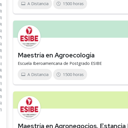
A Distancia
1500 horas
4)
0)
3)
9)
6)
7)
6)
8)
Maestría en Agroecología
1)
Escuela Iberoamericana de Postgrado ESIBE
5)
4)
A Distancia
1500 horas
9)
1)
4)
0)
6)
2)
Maestría en Agronegocios. Estancia 