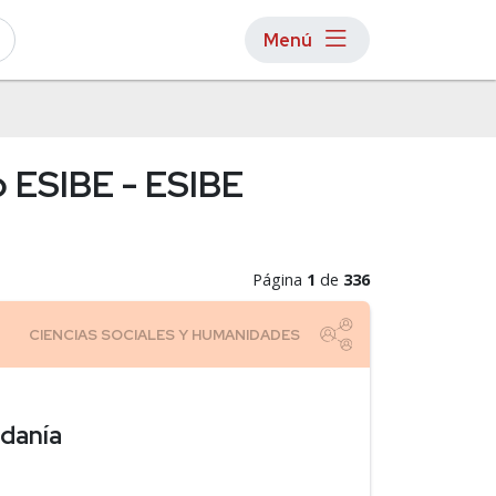
Menú
o ESIBE - ESIBE
Página
1
de
336
adanía