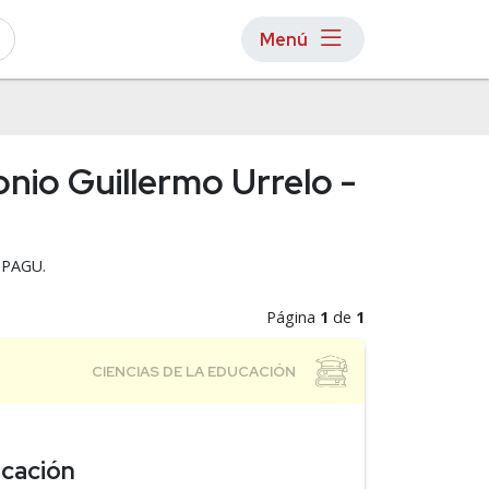
Menú
nio Guillermo Urrelo -
 UPAGU.
Página
1
de
1
ucación