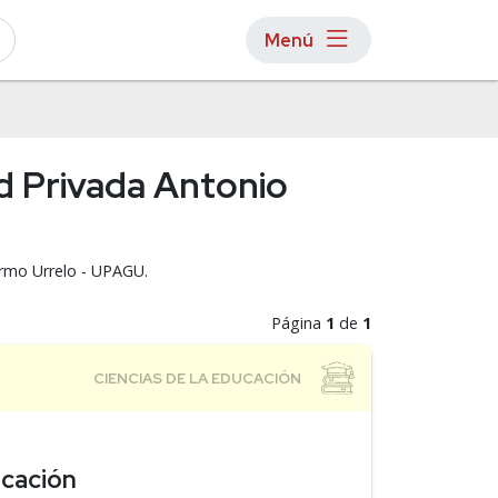
Menú
ad Privada Antonio
lermo Urrelo - UPAGU.
Página
1
de
1
ucación