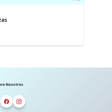
zas
bre Nosotros