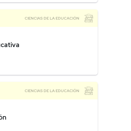
cativa
ón