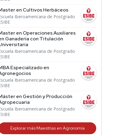
Master en Cultivos Herbáceos
Escuela Iberoamericana de Postgrado
ESIBE
Master en Operaciones Auxiliares
en Ganadería con Titulación
Universitaria
Escuela Iberoamericana de Postgrado
ESIBE
MBA Especializado en
Agronegocios
Escuela Iberoamericana de Postgrado
ESIBE
Máster en Gestión y Producción
Agropecuaria
Escuela Iberoamericana de Postgrado
ESIBE
Explorar más Maestrías en Agronomía