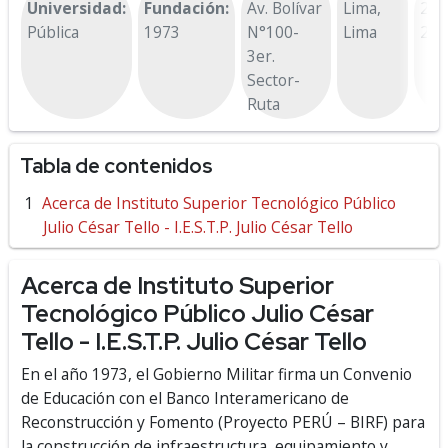
Universidad:
Fundación:
Av. Bolívar
Lima,
287
Pública
1973
N°100-
Lima
287
3er.
Sector-
Ruta
Tabla de contenidos
Acerca de Instituto Superior Tecnológico Público
Julio César Tello - I.E.S.T.P. Julio César Tello
Acerca de Instituto Superior
Tecnológico Público Julio César
Tello - I.E.S.T.P. Julio César Tello
En el año 1973, el Gobierno Militar firma un Convenio
de Educación con el Banco Interamericano de
Reconstrucción y Fomento (Proyecto PERÚ – BIRF) para
la construcción de infraestructura, equipamiento y