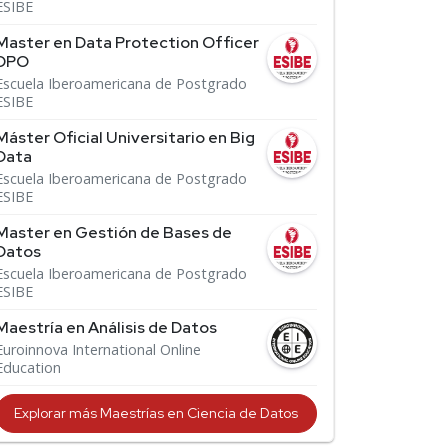
ESIBE
Master en Data Protection Officer
DPO
Escuela Iberoamericana de Postgrado
ESIBE
Máster Oficial Universitario en Big
Data
Escuela Iberoamericana de Postgrado
ESIBE
Master en Gestión de Bases de
Datos
Escuela Iberoamericana de Postgrado
ESIBE
Maestría en Análisis de Datos
Euroinnova International Online
Education
Explorar más Maestrías en Ciencia de Datos