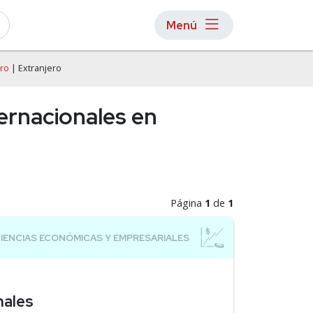
Menú
ero
| Extranjero
ernacionales en
Página
1
de
1
nales