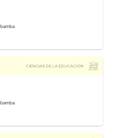
mabamba
mabamba