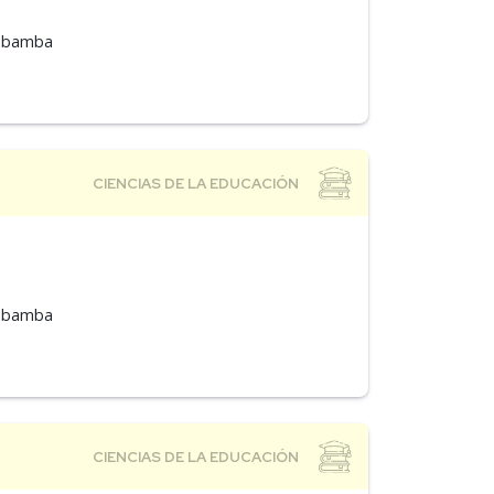
mabamba
mabamba