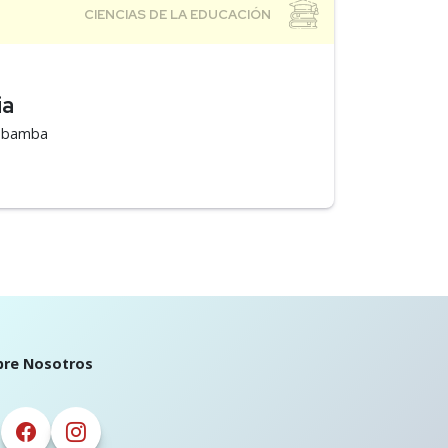
ia
mabamba
bre Nosotros