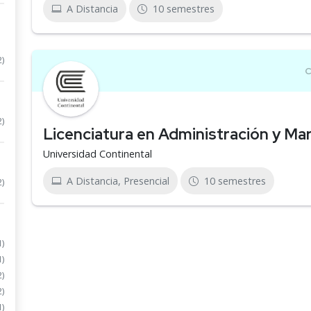
A Distancia
10 semestres
2)
2)
Licenciatura en Administración y Ma
Universidad Continental
A Distancia, Presencial
10 semestres
2)
1)
1)
2)
2)
1)