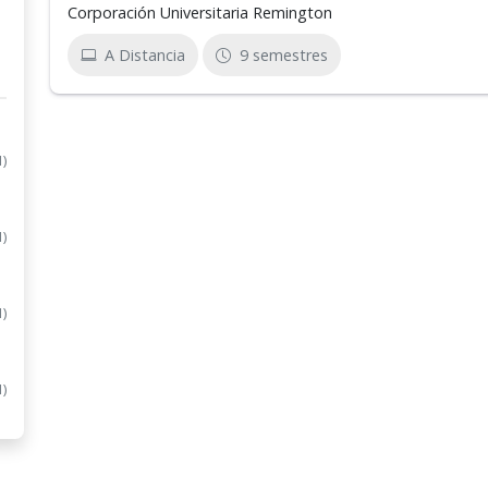
Corporación Universitaria Remington
A Distancia
9 semestres
1)
1)
1)
1)