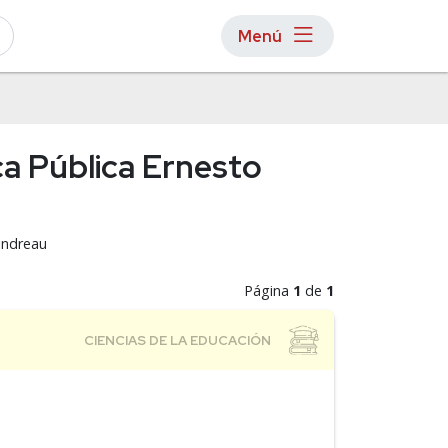
Menú
ca Pública Ernesto
indreau
Página
1
de
1