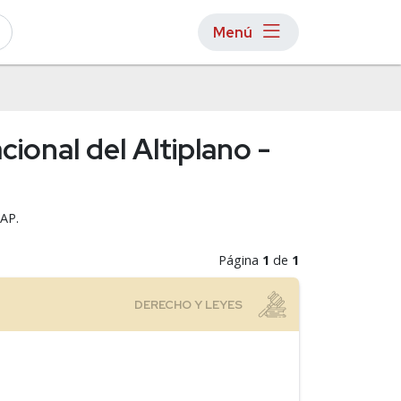
Menú
ional del Altiplano -
NAP.
Página
1
de
1