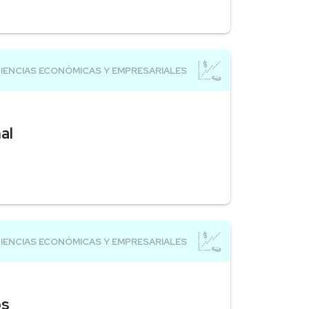
al
os