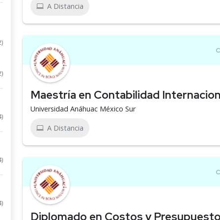
A Distancia
2)
2)
Maestría en Contabilidad Internacion
Universidad Anáhuac México Sur
4)
A Distancia
4)
4)
Diplomado en Costos y Presupuest