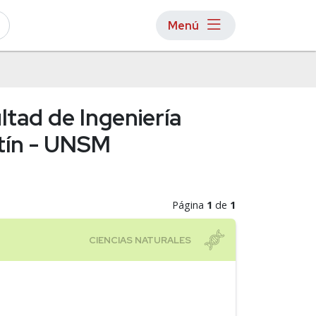
Menú
ltad de Ingeniería
rtín - UNSM
Página
1
de
1