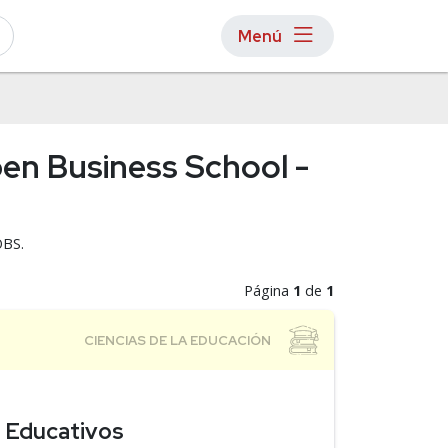
Menú
pen Business School -
OBS.
Página
1
de
1
s Educativos