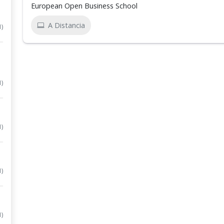
European Open Business School
A Distancia
1)
1)
1)
1)
1)